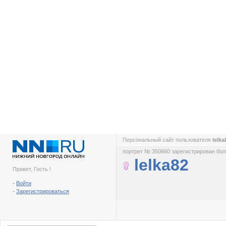
Персональный сайт пользователя
lelk
портрет № 350660 зарегистрирован боле
lelka82
Привет, Гость !
-
Войти
-
Зарегистрироваться